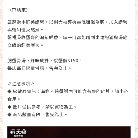
（已結束）
嚴選當季肥美螃蟹，以粥大福經典靈魂雞湯為底，加入螃蟹
與蛤蜊慢火熬煮。
粥裡吸收蟹膏的濃郁鮮香，每一口都能嚐到米粒飽滿與湯底
交織的鮮美層次。
肥蟹膏湯，鮮味成雙，感蟹價$150！
每店每日限量供應，售完為止。
∥注意事項∥
過敏原資訊：海鮮。螃蟹粥內可能含有殼的碎片，請小心
◆
食用。
圖片僅供參考，請以實物為主。
◆
商品數量有限，售完為止。
◆